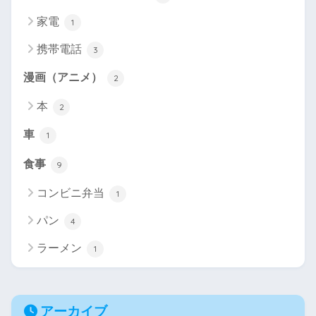
家電
1
携帯電話
3
漫画（アニメ）
2
本
2
車
1
食事
9
コンビニ弁当
1
パン
4
ラーメン
1
アーカイブ