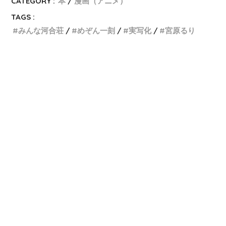
CATEGORY :
本
漫画（アニメ）
TAGS :
みんな河合荘
めぞん一刻
実写化
宮原るり