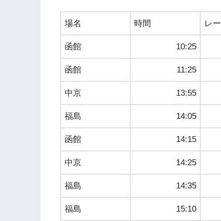
場名
時間
レー
函館
10:25
函館
11:25
中京
13:55
福島
14:05
函館
14:15
中京
14:25
福島
14:35
福島
15:10