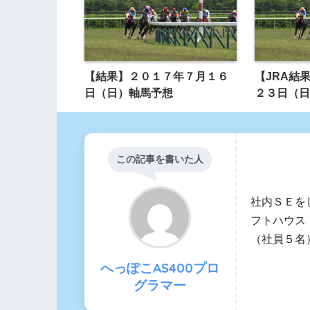
【結果】２０１７年７月１６
【JRA結
日（日）軸馬予想
２３日（日
この記事を書いた人
社内ＳＥを
フトハウス
（社員５名
へっぽこAS400プロ
グラマー