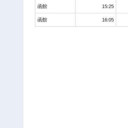
函館
15:25
函館
16:05