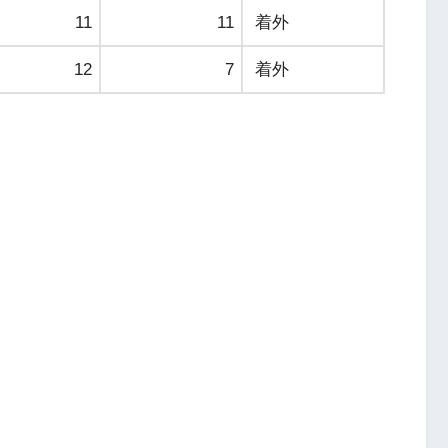
11
11
着外
12
7
着外