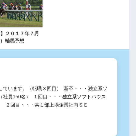
果】２０１７年７月
）軸馬予想
しています。（転職３回目） 新卒・・・独立系ソ
（社員150名） １回目・・・独立系ソフトハウス
） ２回目・・・某１部上場企業社内ＳＥ