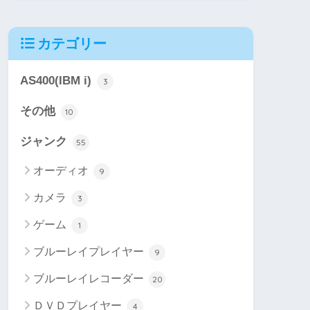
カテゴリー
AS400(IBM i)
3
その他
10
ジャンク
55
オーディオ
9
カメラ
3
ゲーム
1
ブルーレイプレイヤー
9
ブルーレイレコーダー
20
ＤＶＤプレイヤー
4