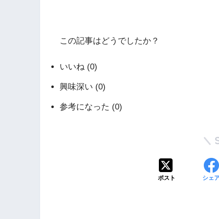
この記事はどうでしたか？
いいね
(
0
)
興味深い
(
0
)
参考になった
(
0
)
ポスト
シェ