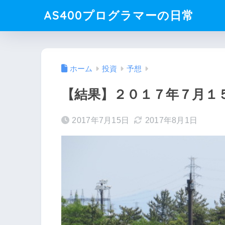
AS400プログラマーの日常
ホーム
投資
予想
【結果】２０１７年７月１
2017年7月15日
2017年8月1日