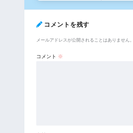
コメントを残す
メールアドレスが公開されることはありません
コメント
※