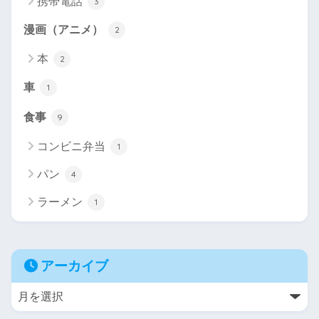
携帯電話
3
漫画（アニメ）
2
本
2
車
1
食事
9
コンビニ弁当
1
パン
4
ラーメン
1
アーカイブ