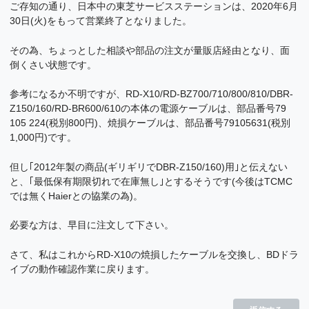
ご存知の通り、日本中の東芝サービスステーションは、2020年6月
30日(火)をもって営業終了となりました。
その為、ちょっとした相談や部品の注文が量販店経由となり、面
倒くさい状態です。
参考になるか不明ですが、RD-X10/RD-BZ700/710/800/810/DBR-
Z150/160/RD-BR600/610の本体の電源ケーブルは、部品番号79
105 224(税別800円)、焼損ケーブルは、部品番号79105631(税別
1,000円)です。
但し｢2012年製の商品(ギリギリでDBR-Z150/160)用｣と伝えない
と、｢最低保有期限切れで在庫無し｣とするそうです(今後はTCMC
では無くHaierとの協業の為)。
必要な方は、早目に注文して下さい。
さて、私はこれからRD-X10の焼損したケーブルを交換し、BDドラ
イブの動作確認作業に戻ります。