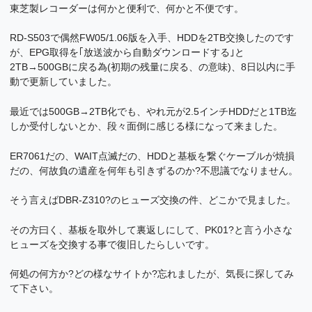
東芝製レコーダーは何かと便利で、何かと不便です。
RD-S503で偶然FW05/1.06版を入手、HDDを2TB交換したのです
が、EPG取得を｢放送波から自動ダウンロードする｣と
2TB→500GBに戻る為(初期の残量に戻る、の意味)、8日以内に手
動で更新していました。
最近では500GB→2TB化でも、やれ元が2.5インチHDDだと1TB迄
しか受付しないとか、段々面倒に感じる様になって来ました。
ER7061だの、WAIT点滅だの、HDDと基板を繋ぐケーブルが焼損
だの、何故負の遺産を何年も引きずるのか?不思議でなりません。
そう言えばDBR-Z310?のヒューズ交換の件、どこかで見ました。
その方曰く、基板を取外して裏返しにして、PK01?と言う小さな
ヒューズを交換する事で復旧したらしいです。
何処の何方か?どの様なサイトか?忘れましたが、気長に探してみ
て下さい。