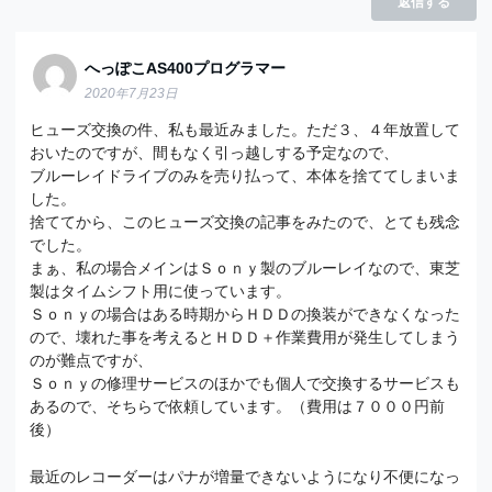
返信する
へっぽこAS400プログラマー
2020年7月23日
ヒューズ交換の件、私も最近みました。ただ３、４年放置して
おいたのですが、間もなく引っ越しする予定なので、
ブルーレイドライブのみを売り払って、本体を捨ててしまいま
した。
捨ててから、このヒューズ交換の記事をみたので、とても残念
でした。
まぁ、私の場合メインはＳｏｎｙ製のブルーレイなので、東芝
製はタイムシフト用に使っています。
Ｓｏｎｙの場合はある時期からＨＤＤの換装ができなくなった
ので、壊れた事を考えるとＨＤＤ＋作業費用が発生してしまう
のが難点ですが、
Ｓｏｎｙの修理サービスのほかでも個人で交換するサービスも
あるので、そちらで依頼しています。（費用は７０００円前
後）
最近のレコーダーはパナが増量できないようになり不便になっ