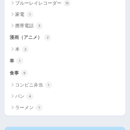
ブルーレイレコーダー
15
家電
1
携帯電話
3
漫画（アニメ）
2
本
2
車
1
食事
9
コンビニ弁当
1
パン
4
ラーメン
1