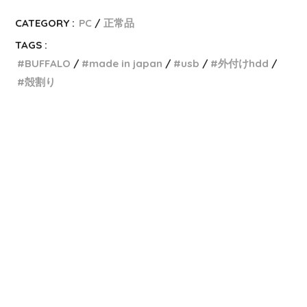
CATEGORY :
PC
正常品
TAGS :
BUFFALO
made in japan
usb
外付けhdd
殻割り