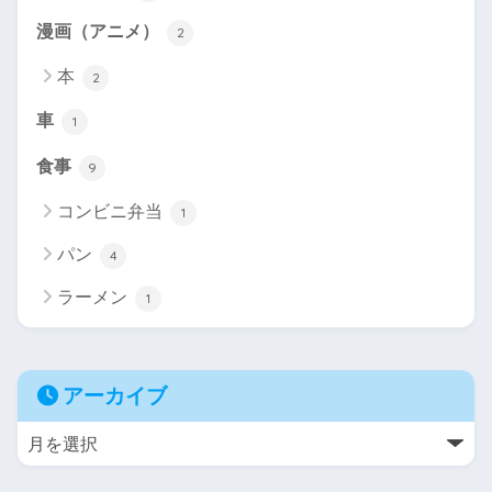
漫画（アニメ）
2
本
2
車
1
食事
9
コンビニ弁当
1
パン
4
ラーメン
1
アーカイブ