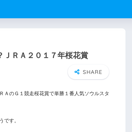
？ＪＲＡ２０１７年桜花賞
ＲＡのＧ１競走桜花賞で単勝１番人気ソウルスタ
うです。