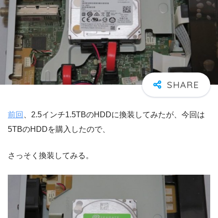
前回
、2.5インチ1.5TBのHDDに換装してみたが、今回は
5TBのHDDを購入したので、
さっそく換装してみる。